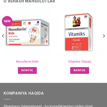
O‘XSHASH MAHSULOTLAR
NEW
Novoferrin Kids
Vitamixx Classic
BATAFSIL
BATAFSIL
KOMPANIYA HAQIDA
Pharmaxx International - bu kasalliklarning oldini olish,