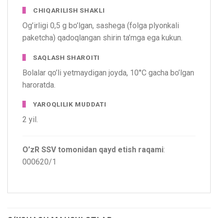
CHIQARILISH SHAKLI
Og’irligi 0,5 g bo’lgan, sashega (folga plyonkali
paketcha) qadoqlangan shirin ta’mga ega kukun.
SAQLASH SHAROITI
Bolalar qo’li yetmaydigan joyda, 10°C gacha bo’lgan
haroratda.
YAROQLILIK MUDDATI
2 yil.
O’zR SSV tomonidan qayd etish raqami
:
000620/1