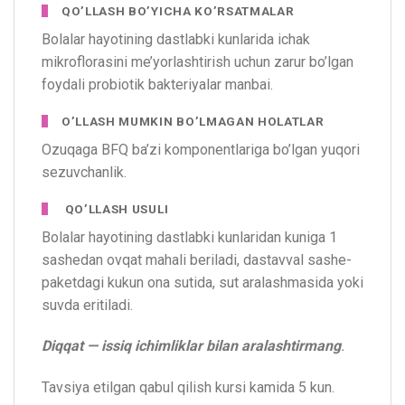
QO’LLASH BO’YICHA KO’RSATMALAR
Bolalar hayotining dastlabki kunlarida ichak
mikroflorasini me’yorlashtirish uchun zarur bo’lgan
foydali probiotik bakteriyalar manbai.
O’LLASH MUMKIN BO’LMAGAN HOLATLAR
Ozuqaga BFQ ba’zi komponentlariga bo’lgan yuqori
sezuvchanlik.
QO’LLASH USULI
Bolalar hayotining dastlabki kunlaridan kuniga 1
sashedan ovqat mahali beriladi, dastavval sashe-
paketdagi kukun ona sutida, sut aralashmasida yoki
suvda eritiladi.
Diqqat — issiq ichimliklar bilan aralashtirmang
.
Tavsiya etilgan qabul qilish kursi kamida 5 kun.