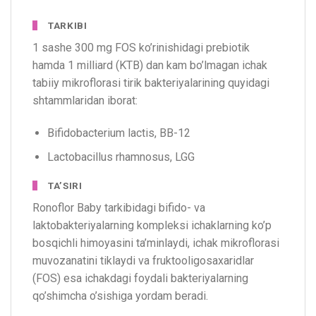
TARKIBI
1 sashe 300 mg FOS ko’rinishidagi prebiotik
hamda 1 milliard (KTB) dan kam bo’lmagan ichak
tabiiy mikroflorasi tirik bakteriyalarining quyidagi
shtammlaridan iborat:
Bifidobacterium lactis, BB-12
Lactobacillus rhamnosus, LGG
TA’SIRI
Ronoflor Baby tarkibidagi bifido- va
laktobakteriyalarning kompleksi ichaklarning ko’p
bosqichli himoyasini ta’minlaydi, ichak mikroflorasi
muvozanatini tiklaydi va fruktooligosaxaridlar
(FOS) esa ichakdagi foydali bakteriyalarning
qo’shimcha o’sishiga yordam beradi.