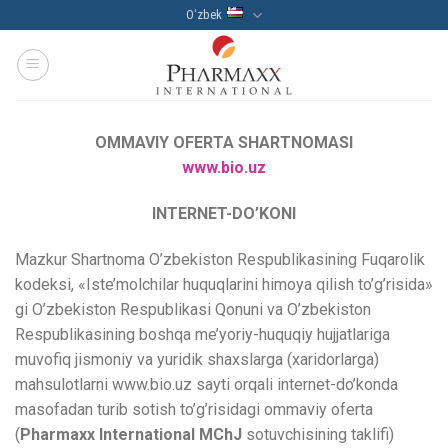
Skip
Oʻzbek
to
content
OMMAVIY OFERTA SHARTNOMASI
www.bio.uz
INTERNET-DO’KONI
Mazkur Shartnoma O’zbekiston Respublikasining Fuqarolik
kodeksi, «Iste’molchilar huquqlarini himoya qilish to’g’risida»
gi O’zbekiston Respublikasi Qonuni va O’zbekiston
Respublikasining boshqa me’yoriy-huquqiy hujjatlariga
muvofiq jismoniy va yuridik shaxslarga (xaridorlarga)
mahsulotlarni www.bio.uz sayti orqali internet-do’konda
masofadan turib sotish to’g’risidagi ommaviy oferta
(
Pharmaxx International MChJ
sotuvchisining taklifi)