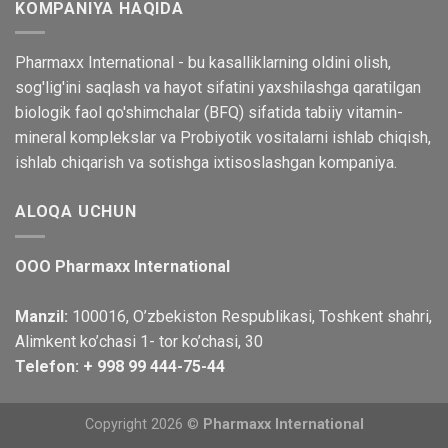
KOMPANIYA HAQIDA
Pharmaxx International - bu kasalliklarning oldini olish,
sog'lig'ini saqlash va hayot sifatini yaxshilashga qaratilgan
biologik faol qo'shimchalar (BFQ) sifatida tabiiy vitamin-
mineral komplekslar va Probiyotik vositalarni ishlab chiqish,
ishlab chiqarish va sotishga ixtisoslashgan kompaniya.
ALOQA UCHUN
OOO Pharmaxx International
Manzil:
100016, O’zbekiston Respublikasi, Toshkent shahri,
Alimkent ko’chasi 1- tor ko’chasi, 30
Telefon: + 998 99 444-75-44
Copyright 2026 ©
Pharmaxx International