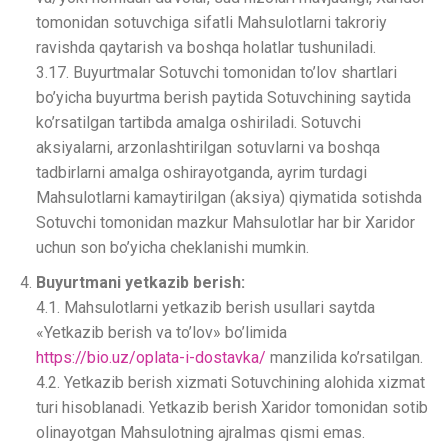
tomonidan sotuvchiga sifatli Mahsulotlarni takroriy
ravishda qaytarish va boshqa holatlar tushuniladi.
3.17. Buyurtmalar Sotuvchi tomonidan to’lov shartlari
bo’yicha buyurtma berish paytida Sotuvchining saytida
ko’rsatilgan tartibda amalga oshiriladi. Sotuvchi
aksiyalarni, arzonlashtirilgan sotuvlarni va boshqa
tadbirlarni amalga oshirayotganda, ayrim turdagi
Mahsulotlarni kamaytirilgan (aksiya) qiymatida sotishda
Sotuvchi tomonidan mazkur Mahsulotlar har bir Xaridor
uchun son bo’yicha cheklanishi mumkin.
Buyurtmani yetkazib berish:
4.1. Mahsulotlarni yetkazib berish usullari saytda
«Yetkazib berish va to’lov» bo’limida
https://bio.uz/oplata-i-dostavka/
manzilida ko’rsatilgan.
4.2. Yetkazib berish xizmati Sotuvchining alohida xizmat
turi hisoblanadi. Yetkazib berish Xaridor tomonidan sotib
olinayotgan Mahsulotning ajralmas qismi emas.