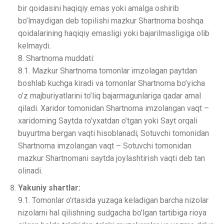
bir qoidasini haqiqiy emas yoki amalga oshirib
bo’lmaydigan deb topilishi mazkur Shartnoma boshqa
qoidalarining haqiqiy emasligi yoki bajarilmasligiga olib
kelmaydi.
8. Shartnoma muddati:
8.1. Mazkur Shartnoma tomonlar imzolagan paytdan
boshlab kuchga kiradi va tomonlar Shartnoma bo’yicha
o’z majburiyatlarini to’liq bajarmagunlariga qadar amal
qiladi. Xaridor tomonidan Shartnoma imzolangan vaqt –
xaridorning Saytda ro’yxatdan o’tgan yoki Sayt orqali
buyurtma bergan vaqti hisoblanadi; Sotuvchi tomonidan
Shartnoma imzolangan vaqt – Sotuvchi tomonidan
mazkur Shartnomani saytda joylashtirish vaqti deb tan
olinadi.
Yakuniy shartlar:
9.1. Tomonlar o’rtasida yuzaga keladigan barcha nizolar
nizolarni hal qilishning sudgacha bo’lgan tartibiga rioya