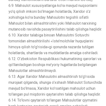
6.9. Mahsulot xususiyatlariga ko’ra mavjud nuqsonlarni
yo’q qilish imkoni bo’lmagan holatlarda, Xaridor o’z
xohishiga ko’ra bunday Mahsulotni tegishli sifatli
Mahsulot bilan almashtirishni yoki Mahsulot narxining
mutanosib ravishda pasaytirilishini talab qilishga haqlidir.
6.10. Xaridor talabiga binoan Mahsulotni Sotuvchi
tomonidan almashtirilishi «Iste’molchilar huquqlarini
himoya qilish to’g’risida»gi qonunda nazarda tutilgan
holatlarda, shartlarda va muddatlarda amalga oshiriladi.
6.12. O’zbekiston Respublikasi hukumatining qarorlari va
qo’llaniladigan boshqa me’yoriy hujjatlarda belgilangan
Mahsulotlar almashtirilmaydi.
6.13. Agar Xaridor Mahsulotni almashtirish to’g’risida
murojaat qilganda, shunga o’xshash Mahsulot Sotuvchida
mavjud bo’lmasa, Xaridor ko’rsatilgan mahsulot uchun
to’langan pul miqdorini qaytarishni talab qilishga haqlidir.
6.14. To’lovni qaytarish to’langan Mahsulotlar qiymatini