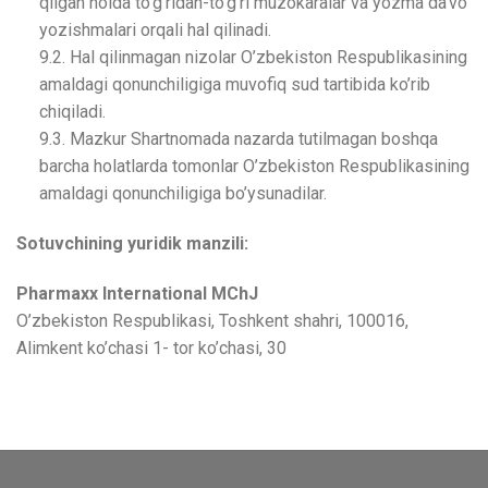
qilgan holda to’g’ridan-to’g’ri muzokaralar va yozma da’vo
yozishmalari orqali hal qilinadi.
9.2. Hal qilinmagan nizolar O’zbekiston Respublikasining
amaldagi qonunchiligiga muvofiq sud tartibida ko’rib
chiqiladi.
9.3. Mazkur Shartnomada nazarda tutilmagan boshqa
barcha holatlarda tomonlar O’zbekiston Respublikasining
amaldagi qonunchiligiga bo’ysunadilar.
Sotuvchining yuridik manzili:
Pharmaxx International MChJ
O’zbekiston Respublikasi, Toshkent shahri, 100016,
Alimkent ko’chasi 1- tor ko’chasi, 30