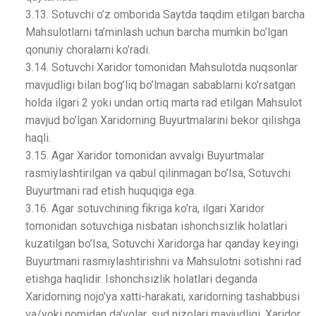
3.13. Sotuvchi o’z omborida Saytda taqdim etilgan barcha
Mahsulotlarni ta’minlash uchun barcha mumkin bo’lgan
qonuniy choralarni ko’radi.
3.14. Sotuvchi Xaridor tomonidan Mahsulotda nuqsonlar
mavjudligi bilan bog’liq bo’lmagan sabablarni ko’rsatgan
holda ilgari 2 yoki undan ortiq marta rad etilgan Mahsulot
mavjud bo’lgan Xaridorning Buyurtmalarini bekor qilishga
haqli.
3.15. Agar Xaridor tomonidan avvalgi Buyurtmalar
rasmiylashtirilgan va qabul qilinmagan bo’lsa, Sotuvchi
Buyurtmani rad etish huquqiga ega.
3.16. Agar sotuvchining fikriga ko’ra, ilgari Xaridor
tomonidan sotuvchiga nisbatan ishonchsizlik holatlari
kuzatilgan bo’lsa, Sotuvchi Xaridorga har qanday keyingi
Buyurtmani rasmiylashtirishni va Mahsulotni sotishni rad
etishga haqlidir. Ishonchsizlik holatlari deganda
Xaridorning nojo’ya xatti-harakati, xaridorning tashabbusi
va/yoki nomidan da’volar, sud nizolari mavjudligi, Xaridor