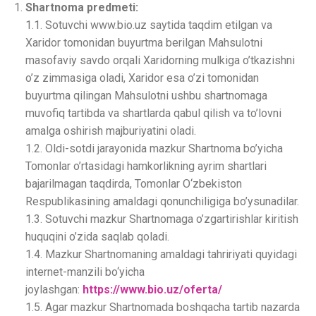
Shartnoma predmeti:
1.1. Sotuvchi www.bio.uz saytida taqdim etilgan va
Xaridor tomonidan buyurtma berilgan Mahsulotni
masofaviy savdo orqali Xaridorning mulkiga o’tkazishni
o’z zimmasiga oladi, Xaridor esa o’zi tomonidan
buyurtma qilingan Mahsulotni ushbu shartnomaga
muvofiq tartibda va shartlarda qabul qilish va to’lovni
amalga oshirish majburiyatini oladi.
1.2. Oldi-sotdi jarayonida mazkur Shartnoma bo’yicha
Tomonlar o’rtasidagi hamkorlikning ayrim shartlari
bajarilmagan taqdirda, Tomonlar O‘zbekiston
Respublikasining amaldagi qonunchiligiga bo’ysunadilar.
1.3. Sotuvchi mazkur Shartnomaga o’zgartirishlar kiritish
huquqini o’zida saqlab qoladi.
1.4. Mazkur Shartnomaning amaldagi tahririyati quyidagi
internet-manzili bo‘yicha
joylashgan:
https://www.bio.uz/oferta/
1.5. Agar mazkur Shartnomada boshqacha tartib nazarda