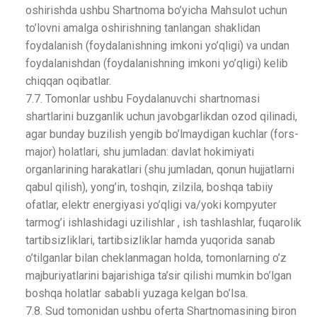
oshirishda ushbu Shartnoma bo’yicha Mahsulot uchun
to’lovni amalga oshirishning tanlangan shaklidan
foydalanish (foydalanishning imkoni yo’qligi) va undan
foydalanishdan (foydalanishning imkoni yo’qligi) kelib
chiqqan oqibatlar.
7.7. Tomonlar ushbu Foydalanuvchi shartnomasi
shartlarini buzganlik uchun javobgarlikdan ozod qilinadi,
agar bunday buzilish yengib bo’lmaydigan kuchlar (fors-
major) holatlari, shu jumladan: davlat hokimiyati
organlarining harakatlari (shu jumladan, qonun hujjatlarni
qabul qilish), yong’in, toshqin, zilzila, boshqa tabiiy
ofatlar, elektr energiyasi yo’qligi va/yoki kompyuter
tarmog’i ishlashidagi uzilishlar , ish tashlashlar, fuqarolik
tartibsizliklari, tartibsizliklar hamda yuqorida sanab
o’tilganlar bilan cheklanmagan holda, tomonlarning o’z
majburiyatlarini bajarishiga ta’sir qilishi mumkin bo’lgan
boshqa holatlar sababli yuzaga kelgan bo’lsa.
7.8. Sud tomonidan ushbu oferta Shartnomasining biron