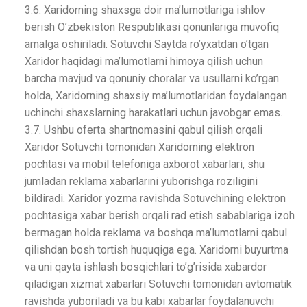
3.6. Xaridorning shaxsga doir ma’lumotlariga ishlov
berish O’zbekiston Respublikasi qonunlariga muvofiq
amalga oshiriladi. Sotuvchi Saytda ro’yxatdan o’tgan
Xaridor haqidagi ma’lumotlarni himoya qilish uchun
barcha mavjud va qonuniy choralar va usullarni ko’rgan
holda, Xaridorning shaxsiy ma’lumotlaridan foydalangan
uchinchi shaxslarning harakatlari uchun javobgar emas.
3.7. Ushbu oferta shartnomasini qabul qilish orqali
Xaridor Sotuvchi tomonidan Xaridorning elektron
pochtasi va mobil telefoniga axborot xabarlari, shu
jumladan reklama xabarlarini yuborishga roziligini
bildiradi. Xaridor yozma ravishda Sotuvchining elektron
pochtasiga xabar berish orqali rad etish sabablariga izoh
bermagan holda reklama va boshqa ma’lumotlarni qabul
qilishdan bosh tortish huquqiga ega. Xaridorni buyurtma
va uni qayta ishlash bosqichlari to’g’risida xabardor
qiladigan xizmat xabarlari Sotuvchi tomonidan avtomatik
ravishda yuboriladi va bu kabi xabarlar foydalanuvchi