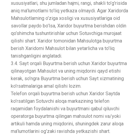
xususiyatlari, shu jumladan hajmi, rangi, shakli to’g’risida
aniq ma’lumotlarni to’liq yetkaza olmaydi. Agar Xaridorda
Mahsulotlarning o’ziga xosligi va xususiyatlariga oid
savollar paydo bo’lsa, Xaridor buyurtma berishdan oldin
qo’shimcha tushuntirishlar uchun Sotuvchiga murojaat
qilishi shart. Xaridor tomonidan Mahsulotga buyurtma
berish Xaridorni Mahsulot bilan yetarlicha va to’liq
tanishganligini anglatadi.
3.4. Sayt orqali Buyurtma berish uchun Xaridor buyurtma
qilinayotgan Mahsulot va uning miqdorini qayd etishi
kerak, so’ngra Buyurtma berish uchun Sayt xizmatining
ko’rsatmalariga amal qilishi lozim.
Telefon orqali buyurtma berish uchun Xaridor Saytda
ko’rsatilgan Sotuvchi aloqa markazining telefon
raqamidan foydalanishi va buyurtmani qabul qiluvchi
operatorga buyurtma qilingan mahsulot nomi va/yoki
artikuli hamda uning miqdorini, shuningdek zarur aloqa
ma’lumotlarini og’zaki ravishda yetkazishi shart.