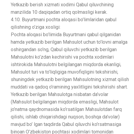
Yetkazib berish xizmati xodimi Qabul qiluvchining
manzilida 10 daqiqadan ortiq qolmasligi kerak.
4.10. Buyurtmani pochta aloqasi bo’limlaridan qabul
qilishning o’ziga xosligi:
Pochta aloqasi bo’limida Buyurtmani qabul qilganidan
hamda yetkazib berilgan Mahsulot uchun to’lovni amalga
oshirgandan so’ng, Qabul qiluvchi yetkazib berilgan
Mahsulotni ko’zdan kechirishi va pochta xodimlari
ishtirokida Mahsulotni belgilangan miqdorda ekanligi,
Mahsulot turi va to’liqligiga muvofiqligini tekshirishi,
shuningdek yetkazib berilgan Mahsulotning xizmat qilish
muddati va qadoq o’ramining yaxlitligini tekshirishi shart.
Yetkazib berilgan Mahsulotga nisbatan da’volar
(Mahsulot belgilangan miqdorda emasligi, Mahsulot
jo’natma qaydnomasida ko’rsatilgan Mahsulotdan farq
qilishi, ishlab chiqarishdagi nuqson, boshqa da’volar)
mavjud bo’ lgan taqdirda Qabul qiluvchi ko’rsatmasiga
binoan O’zbekiston pochtasi xodimlari tomonidan