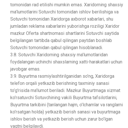
tomonidan rad etilishi mumkin emas. Xaridorning shaxsiy
ma’lumotlarini Sotuvchi tomonidan ishlov berilishiga va
Sotuvchi tomonidan Xaridorga axborot xabarlari, shu
jumladan reklama xabarlarini yuborishga roziligi Xaridor
mazkur Oferta shartnomasi shartlarini Sotuvchi saytida
belgilangan tartibda qabul qilingan paytdan boshlab
Sotuvchi tomonidan qabul qilingan hisoblanadi.
3.8. Sotuvchi Xaridorning shaxsiy ma’lumotlaridan
foydalangan uchinchi shaxslarning xatti-harakatlari uchun
javobgar emas.
3.9. Buyurtma rasmiylashtirilganidan so’ng, Xaridorga
telefon orqali yetkazib berishning taxminiy sanasi
to’g’risida ma’lumot beriladi. Mazkur Buyurtmaga xizmat
ko’rsatuvchi Sotuvchining vakili Buyurtma tafsilotlarini,
Buyurtma tarkibini (tanlangan hajm, o’lchamlar va ranglarni
ko’rsatgan holda) yetkazib berish sanasi va buyurtmaga
ishlov berish va yetkazib berish uchun zarur bo’lgan
vaqtni belgilaydi.