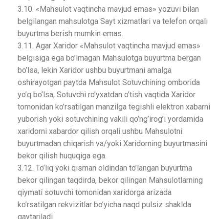
3.10. «Mahsulot vaqtincha mavjud emas» yozuvi bilan
belgilangan mahsulotga Sayt xizmatlari va telefon orqali
buyurtma berish mumkin emas.
3.11. Agar Xaridor «Mahsulot vaqtincha mavjud emas»
belgisiga ega bo’lmagan Mahsulotga buyurtma bergan
bo’lsa, lekin Xaridor ushbu buyurtmani amalga
oshirayotgan paytda Mahsulot Sotuvchining omborida
yo’q bo’lsa, Sotuvchi ro’yxatdan o’tish vaqtida Xaridor
tomonidan ko’rsatilgan manzilga tegishli elektron xabarni
yuborish yoki sotuvchining vakili qo’ng’irog’i yordamida
xaridorni xabardor qilish orqali ushbu Mahsulotni
buyurtmadan chiqarish va/yoki Xaridorning buyurtmasini
bekor qilish huquqiga ega.
3.12. To’liq yoki qisman oldindan to’langan buyurtma
bekor qilingan taqdirda, bekor qilingan Mahsulotlarning
qiymati sotuvchi tomonidan xaridorga arizada
ko’rsatilgan rekvizitlar bo’yicha naqd pulsiz shaklda
qaytariladi.