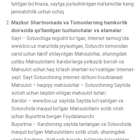
tutilgan bo’lmasa, saytga joylashtirilgan ma’lumotlar keng
jamoatchilik uchun ochiq.
Mazkur Shartnomada va Tomonlarning hamkorlik
doirasida qo’llanilgan tushunchalar va atamalar:
Sayt – Sotuvchiga tegishli boʻlgan, Internet tarmogʻida
www.bio.uz manzilida joylashgan, Sotuvchi tomonidan
xarid uchun taklif etilayotgan Mahsulotlar, shuningdek
ushbu Mahsulotlarni Xaridorlarga yetkazib berish va
Mahsulot uchun haq to’lash shartlari koʻrsatilgan Internet-
sayt. Sayt Sotuvchining internet-do’koni hisoblanadi.
Mahsulot – haqiqiy mahsulotlar – Sotuvchining Saytida
sotish uchun taqdim etilgan mahsulot turlari.
Xaridor – www.bio.uz saytida Saytda ko’rsatilgan va
Sotuvchida mavjud bo’lgan Mahsulotlarni sotib olish
uchun Buyurtma bergan Foydalanuvchi.
Buyurtma – Xaridorning saytda tanlangan va Sotuvchida
mavjud bo’lgan Mahsulotlarni sotib olish, shuningdek
ularni Saytning «Yetkazib berish» bo’limida ko’rsatilgan