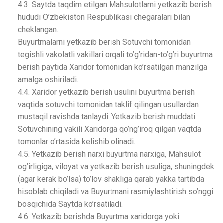
4.3. Saytda taqdim etilgan Mahsulotlarni yetkazib berish
hududi O’zbekiston Respublikasi chegaralari bilan
cheklangan.
Buyurtmalarni yetkazib berish Sotuvchi tomonidan
tegishli vakolatli vakillari orqali to’g’ridan-to’g’ri buyurtma
berish paytida Xaridor tomonidan ko’rsatilgan manzilga
amalga oshiriladi.
4.4. Xaridor yetkazib berish usulini buyurtma berish
vaqtida sotuvchi tomonidan taklif qilingan usullardan
mustaqil ravishda tanlaydi. Yetkazib berish muddati
Sotuvchining vakili Xaridorga qo’ng’iroq qilgan vaqtda
tomonlar o’rtasida kelishib olinadi.
4.5. Yetkazib berish narxi buyurtma narxiga, Mahsulot
og’irligiga, viloyat va yetkazib berish usuliga, shuningdek
(agar kerak bo’lsa) to’lov shakliga qarab yakka tartibda
hisoblab chiqiladi va Buyurtmani rasmiylashtirish so’nggi
bosqichida Saytda ko’rsatiladi.
4.6. Yetkazib berishda Buyurtma xaridorga yoki