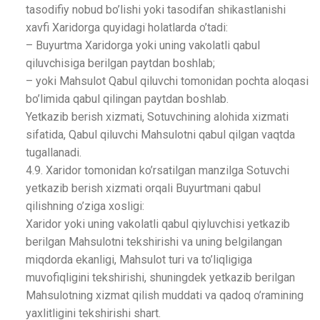
tasodifiy nobud bo’lishi yoki tasodifan shikastlanishi
xavfi Xaridorga quyidagi holatlarda o’tadi:
– Buyurtma Xaridorga yoki uning vakolatli qabul
qiluvchisiga berilgan paytdan boshlab;
– yoki Mahsulot Qabul qiluvchi tomonidan pochta aloqasi
bo’limida qabul qilingan paytdan boshlab.
Yetkazib berish xizmati, Sotuvchining alohida xizmati
sifatida, Qabul qiluvchi Mahsulotni qabul qilgan vaqtda
tugallanadi.
4.9. Xaridor tomonidan ko’rsatilgan manzilga Sotuvchi
yetkazib berish xizmati orqali Buyurtmani qabul
qilishning o’ziga xosligi:
Xaridor yoki uning vakolatli qabul qiyluvchisi yetkazib
berilgan Mahsulotni tekshirishi va uning belgilangan
miqdorda ekanligi, Mahsulot turi va to’liqligiga
muvofiqligini tekshirishi, shuningdek yetkazib berilgan
Mahsulotning xizmat qilish muddati va qadoq o’ramining
yaxlitligini tekshirishi shart.