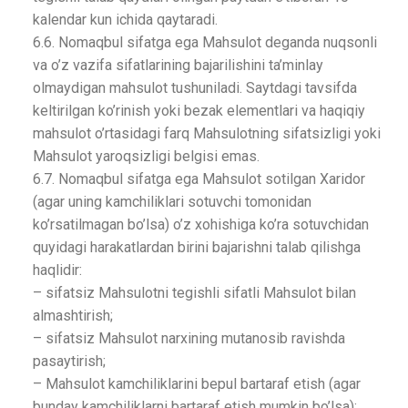
kalendar kun ichida qaytaradi.
6.6. Nomaqbul sifatga ega Mahsulot deganda nuqsonli
va o’z vazifa sifatlarining bajarilishini ta’minlay
olmaydigan mahsulot tushuniladi. Saytdagi tavsifda
keltirilgan ko’rinish yoki bezak elementlari va haqiqiy
mahsulot o’rtasidagi farq Mahsulotning sifatsizligi yoki
Mahsulot yaroqsizligi belgisi emas.
6.7. Nomaqbul sifatga ega Mahsulot sotilgan Xaridor
(agar uning kamchiliklari sotuvchi tomonidan
ko’rsatilmagan bo’lsa) o’z xohishiga ko’ra sotuvchidan
quyidagi harakatlardan birini bajarishni talab qilishga
haqlidir:
– sifatsiz Mahsulotni tegishli sifatli Mahsulot bilan
almashtirish;
– sifatsiz Mahsulot narxining mutanosib ravishda
pasaytirish;
– Mahsulot kamchiliklarini bepul bartaraf etish (agar
bunday kamchiliklarni bartaraf etish mumkin bo’lsa);