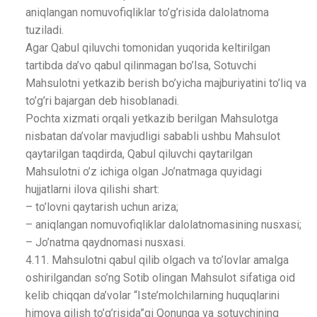
aniqlangan nomuvofiqliklar to’g’risida dalolatnoma
tuziladi.
Agar Qabul qiluvchi tomonidan yuqorida keltirilgan
tartibda da’vo qabul qilinmagan bo’lsa, Sotuvchi
Mahsulotni yetkazib berish bo’yicha majburiyatini to’liq va
to’g’ri bajargan deb hisoblanadi.
Pochta xizmati orqali yetkazib berilgan Mahsulotga
nisbatan da’volar mavjudligi sababli ushbu Mahsulot
qaytarilgan taqdirda, Qabul qiluvchi qaytarilgan
Mahsulotni o’z ichiga olgan Jo’natmaga quyidagi
hujjatlarni ilova qilishi shart:
– to’lovni qaytarish uchun ariza;
– aniqlangan nomuvofiqliklar dalolatnomasining nusxasi;
– Jo’natma qaydnomasi nusxasi.
4.11. Mahsulotni qabul qilib olgach va to’lovlar amalga
oshirilgandan so’ng Sotib olingan Mahsulot sifatiga oid
kelib chiqqan da’volar “Iste’molchilarning huquqlarini
himoya qilish to’g’risida”gi Qonunga va sotuvchining