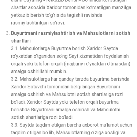
shartlar asosida Xaridor tomonidan ko’rsatilgan manzilga
yetkazib berish to’g’risida tegishli ravishda
rasmiylashtirilgan so’rovi.
Buyurtmani rasmiylashtirish va Mahsulotlarni sotish
shartlari
3.1. Mahsulotlarga Buyurtma berish Xaridor Saytda
ro’yxatdan o’tganidan so’ng Sayt xizmatidan foydalanish
orqali yoki telefon orqali (majburiy ro’yxatdan o’tmasdan)
amalga oshirilishi mumkin.
3.2. Mahsulotlarga har qanday tarzda buyurtma berishda
Xaridor Sotuvchi tomonidan belgilangan Buyurtmani
amalga oshirish va Mahsulotni sotish shartlariga rozi
bo’ladi. Xaridor Saytda yoki telefon orqali buyurtma
berishda Buyurtmani amalga oshirish va Mahsulotni
sotish shartlariga rozi bo’ladi.
3.3. Saytda taqdim etilgan barcha axborot ma’lumot uchun
taqdim etilgan bo’lib, Mahsulotlarning o’ziga xosligi va