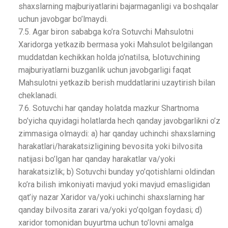
shaxslarning majburiyatlarini bajarmaganligi va boshqalar
uchun javobgar bo’lmaydi.
7.5. Agar biron sababga ko’ra Sotuvchi Mahsulotni
Xaridorga yetkazib bermasa yoki Mahsulot belgilangan
muddatdan kechikkan holda jo’natilsa, Ыotuvchining
majburiyatlarni buzganlik uchun javobgarligi faqat
Mahsulotni yetkazib berish muddatlarini uzaytirish bilan
cheklanadi.
7.6. Sotuvchi har qanday holatda mazkur Shartnoma
bo’yicha quyidagi holatlarda hech qanday javobgarlikni o’z
zimmasiga olmaydi: a) har qanday uchinchi shaxslarning
harakatlari/harakatsizligining bevosita yoki bilvosita
natijasi bo’lgan har qanday harakatlar va/yoki
harakatsizlik; b) Sotuvchi bunday yo’qotishlarni oldindan
ko’ra bilish imkoniyati mavjud yoki mavjud emasligidan
qat’iy nazar Xaridor va/yoki uchinchi shaxslarning har
qanday bilvosita zarari va/yoki yo’qolgan foydasi; d)
xaridor tomonidan buyurtma uchun to’lovni amalga