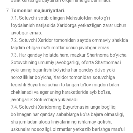
bank kartasiga qaytarish orqali amalga oshiriladi.
Tomonlar majburiyatlari.
7.1. Sotuvchi sotib olingan Mahsulotdan noto’g’ri
foydalanish natijasida Xaridorga yetkazilgan zarar uchun
javobgar emas.
7.2. Sotuvchi Xaridor tomonidan saytda ommaviy shaklda
taqdim etilgan ma’lumotlar uchun javobgar emas.
7.3. Har qanday holatda ham, mazkur Shartnoma bo’yicha
Sotuvchining umumiy javobgarligi, oferta Shartnomasi
yoki uning bajarilishi bo’yicha har qanday da’vo yoki
noroziliklar bo’yicha, Xaridor tomonidan sotuvchiga
tegishli Buyurtma uchun to’langan to’lov miqdori bilan
cheklanadi va agar uning harakatlarida ayb bo’lsa,
javobgarlik Sotuvchiga yuklanadi.
7.4. Sotuvchi Xaridorning Buyurtmasini unga bog’liq
bo’lmagan har qanday sabablarga ko’ra bajara olmasligi,
shu jumladan aloqa liniyalarining ishlamay qolishi,
uskunalar nosozligi, xizmatlar yetkazib berishga mas’ul