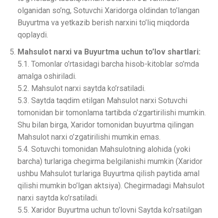
olganidan so’ng, Sotuvchi Xaridorga oldindan to’langan
Buyurtma va yetkazib berish narxini to’liq miqdorda
qoplaydi.
Mahsulot narxi va Buyurtma uchun to’lov shartlari:
5.1. Tomonlar o’rtasidagi barcha hisob-kitoblar so’mda
amalga oshiriladi.
5.2. Mahsulot narxi saytda ko’rsatiladi.
5.3. Saytda taqdim etilgan Mahsulot narxi Sotuvchi
tomonidan bir tomonlama tartibda o’zgartirilishi mumkin.
Shu bilan birga, Xaridor tomonidan buyurtma qilingan
Mahsulot narxi o’zgatirilishi mumkin emas.
5.4. Sotuvchi tomonidan Mahsulotning alohida (yoki
barcha) turlariga chegirma belgilanishi mumkin (Xaridor
ushbu Mahsulot turlariga Buyurtma qilish paytida amal
qilishi mumkin bo’lgan aktsiya). Chegirmadagi Mahsulot
narxi saytda ko’rsatiladi.
5.5. Xaridor Buyurtma uchun to’lovni Saytda ko’rsatilgan