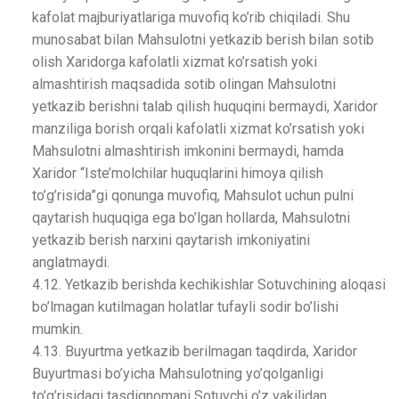
kafolat majburiyatlariga muvofiq ko’rib chiqiladi. Shu
munosabat bilan Mahsulotni yetkazib berish bilan sotib
olish Xaridorga kafolatli xizmat ko’rsatish yoki
almashtirish maqsadida sotib olingan Mahsulotni
yetkazib berishni talab qilish huquqini bermaydi, Xaridor
manziliga borish orqali kafolatli xizmat ko’rsatish yoki
Mahsulotni almashtirish imkonini bermaydi, hamda
Xaridor “Iste’molchilar huquqlarini himoya qilish
to’g’risida”gi qonunga muvofiq, Mahsulot uchun pulni
qaytarish huquqiga ega bo’lgan hollarda, Mahsulotni
yetkazib berish narxini qaytarish imkoniyatini
anglatmaydi.
4.12. Yetkazib berishda kechikishlar Sotuvchining aloqasi
bo’lmagan kutilmagan holatlar tufayli sodir bo’lishi
mumkin.
4.13. Buyurtma yetkazib berilmagan taqdirda, Xaridor
Buyurtmasi bo’yicha Mahsulotning yo’qolganligi
to’g’risidagi tasdiqnomani Sotuvchi o’z vakilidan