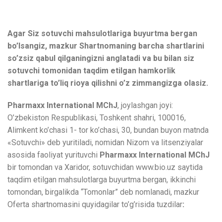
Agar Siz sotuvchi mahsulotlariga buyurtma bergan
bo’lsangiz, mazkur Shartnomaning barcha shartlarini
so’zsiz qabul qilganingizni anglatadi va bu bilan siz
sotuvchi tomonidan taqdim etilgan hamkorlik
shartlariga to’liq rioya qilishni o’z zimmangizga olasiz.
Pharmaxx International MChJ
, joylashgan joyi:
O’zbekiston Respublikasi, Toshkent shahri, 100016,
Alimkent ko’chasi 1- tor ko’chasi, 30, bundan buyon matnda
«Sotuvchi» deb yuritiladi, nomidan Nizom va litsenziyalar
asosida faoliyat yurituvchi
Pharmaxx International MChJ
bir tomondan va Xaridor, sotuvchidan www.bio.uz saytida
taqdim etilgan mahsulotlarga buyurtma bergan, ikkinchi
tomondan, birgalikda “Tomonlar” deb nomlanadi, mazkur
Oferta shartnomasini quyidagilar to’g’risida tuzdilar
: