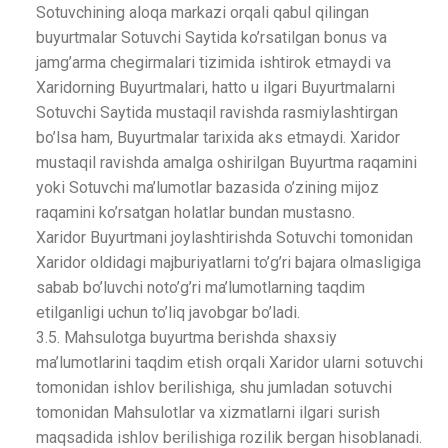
Sotuvchining aloqa markazi orqali qabul qilingan
buyurtmalar Sotuvchi Saytida ko’rsatilgan bonus va
jamg’arma chegirmalari tizimida ishtirok etmaydi va
Xaridorning Buyurtmalari, hatto u ilgari Buyurtmalarni
Sotuvchi Saytida mustaqil ravishda rasmiylashtirgan
bo’lsa ham, Buyurtmalar tarixida aks etmaydi. Xaridor
mustaqil ravishda amalga oshirilgan Buyurtma raqamini
yoki Sotuvchi ma’lumotlar bazasida o’zining mijoz
raqamini ko’rsatgan holatlar bundan mustasno.
Xaridor Buyurtmani joylashtirishda Sotuvchi tomonidan
Xaridor oldidagi majburiyatlarni to’g’ri bajara olmasligiga
sabab bo’luvchi noto’g’ri ma’lumotlarning taqdim
etilganligi uchun to’liq javobgar bo’ladi.
3.5. Mahsulotga buyurtma berishda shaxsiy
ma’lumotlarini taqdim etish orqali Xaridor ularni sotuvchi
tomonidan ishlov berilishiga, shu jumladan sotuvchi
tomonidan Mahsulotlar va xizmatlarni ilgari surish
maqsadida ishlov berilishiga rozilik bergan hisoblanadi.