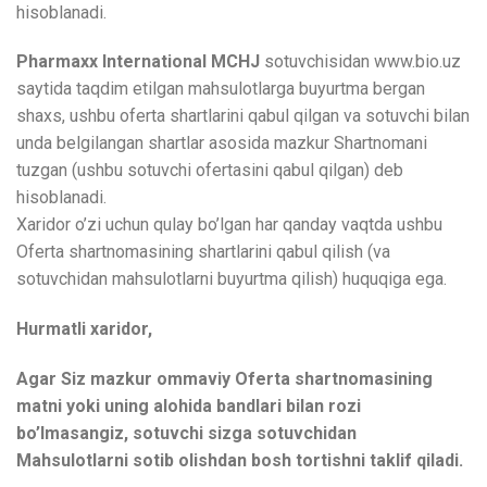
hisoblanadi.
Pharmaxx International MCHJ
sotuvchisidan www.bio.uz
saytida taqdim etilgan mahsulotlarga buyurtma bergan
shaxs, ushbu oferta shartlarini qabul qilgan va sotuvchi bilan
unda belgilangan shartlar asosida mazkur Shartnomani
tuzgan (ushbu sotuvchi ofertasini qabul qilgan) deb
hisoblanadi.
Xaridor o’zi uchun qulay bo’lgan har qanday vaqtda ushbu
Oferta shartnomasining shartlarini qabul qilish (va
sotuvchidan mahsulotlarni buyurtma qilish) huquqiga ega.
Hurmatli xaridor,
Agar Siz mazkur ommaviy Oferta shartnomasining
matni yoki uning alohida bandlari bilan rozi
bo’lmasangiz, sotuvchi sizga sotuvchidan
Mahsulotlarni sotib olishdan bosh tortishni taklif qiladi.