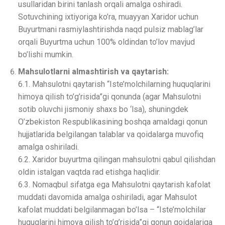
usullaridan birini tanlash orqali amalga oshiradi.
Sotuvchining ixtiyoriga ko’ra, muayyan Xaridor uchun
Buyurtmani rasmiylashtirishda naqd pulsiz mablag’lar
orqali Buyurtma uchun 100% oldindan to’lov mavjud
bo’lishi mumkin.
Mahsulotlarni almashtirish va qaytarish:
6.1. Mahsulotni qaytarish “Iste’molchilarning huquqlarini
himoya qilish to’g’risida”gi qonunda (agar Mahsulotni
sotib oluvchi jismoniy shaxs bo ‘lsa), shuningdek
O’zbekiston Respublikasining boshqa amaldagi qonun
hujjatlarida belgilangan talablar va qoidalarga muvofiq
amalga oshiriladi.
6.2. Xaridor buyurtma qilingan mahsulotni qabul qilishdan
oldin istalgan vaqtda rad etishga haqlidir.
6.3. Nomaqbul sifatga ega Mahsulotni qaytarish kafolat
muddati davomida amalga oshiriladi, agar Mahsulot
kafolat muddati belgilanmagan bo’lsa – “Iste’molchilar
huquqlarini himoya qilish to’g’risida”gi qonun qoidalariga