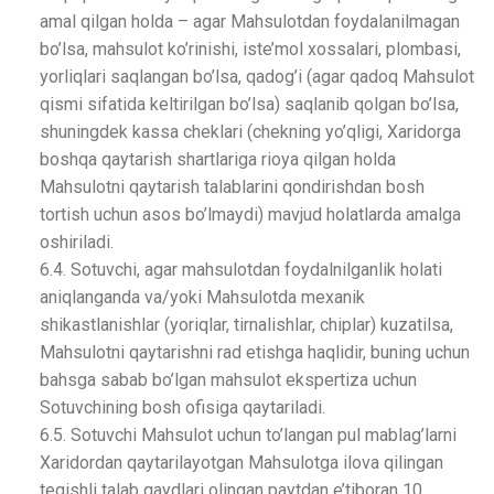
amal qilgan holda – agar Mahsulotdan foydalanilmagan
bo’lsa, mahsulot ko’rinishi, iste’mol xossalari, plombasi,
yorliqlari saqlangan bo’lsa, qadog’i (agar qadoq Mahsulot
qismi sifatida keltirilgan bo’lsa) saqlanib qolgan bo’lsa,
shuningdek kassa cheklari (chekning yo’qligi, Xaridorga
boshqa qaytarish shartlariga rioya qilgan holda
Mahsulotni qaytarish talablarini qondirishdan bosh
tortish uchun asos bo’lmaydi) mavjud holatlarda amalga
oshiriladi.
6.4. Sotuvchi, agar mahsulotdan foydalnilganlik holati
aniqlanganda va/yoki Mahsulotda mexanik
shikastlanishlar (yoriqlar, tirnalishlar, chiplar) kuzatilsa,
Mahsulotni qaytarishni rad etishga haqlidir, buning uchun
bahsga sabab bo’lgan mahsulot ekspertiza uchun
Sotuvchining bosh ofisiga qaytariladi.
6.5. Sotuvchi Mahsulot uchun to’langan pul mablag’larni
Xaridordan qaytarilayotgan Mahsulotga ilova qilingan
tegishli talab qaydlari olingan paytdan e’tiboran 10