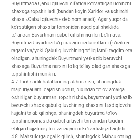
Buyurtmada Qabul qiluvchi sifatida ko’rsatilgan uchinchi
shaxsga topshiriladi (bundan keyin Xaridor va uchinchi
shaxs «Qabul qiluvchi» deb nomlanadi). Agar yuqorida
ko’rsatilgan shaxslar tomonidan naqd pul shaklida
to’langan Buyurtmani qabul qilishning iloji bo’lmasa,
Buyurtma buyurtma to’g’risidagi ma’lumotlarni (jo’natma
raqami va/yoki Qabul qiluvchining to’liq ismi) taqdim eta
oladigan, shuningdek Buyurtmani yetkazib beruvchi
shaxsga Buyurtma narxini to’liq to’lay oladigan shaxsga
topshirilishi mumkin.
4.7. Firibgarlik holatlarining oldini olish, shuningdek
majburiyatlarni bajarish uchun, oldindan to’lov amalga
oshirilgan buyurtmani topshirishda, buyurtmani yetkazib
beruvchi shaxs qabul qiluvchining shaxsini tasdiqlovchi
hujjatni talab qilishga, shuningdek buyurtma to’lov
topshiriqnomasida qabul qiluvchi tomonidan taqdim
etilgan hujjatning turi va raqamini ko’rsatishga haqlidir.
4.8. Mahsulotga egalik qilish, shuningdek Mahsulotning