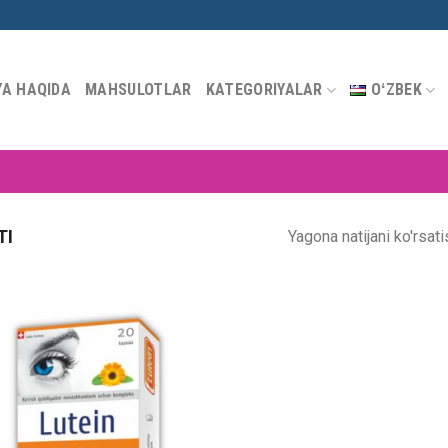
YA HAQIDA
MAHSULOTLAR
KATEGORIYALAR
OʻZBEK
TI
Yagona natijani ko'rsati