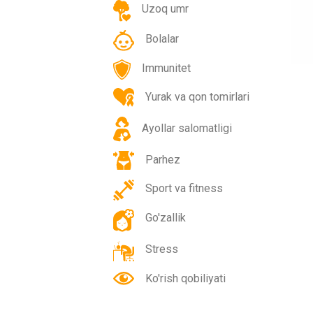
Uzoq umr
Bolalar
Immunitet
Yurak va qon tomirlari
Ayollar salomatligi
Parhez
Sport va fitness
Go'zallik
Stress
Ko'rish qobiliyati