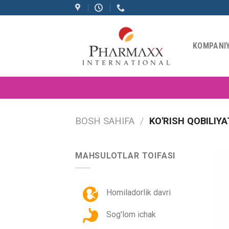
Skip
to
content
KOMPANI
BOSH SAHIFA
/
KO'RISH QOBILIYA
MAHSULOTLAR TOIFASI
Homiladorlik davri
Sog'lom ichak