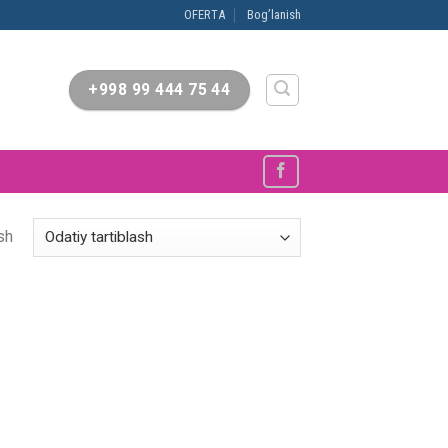
OFERTA
Bog’lanish
+998 99 444 75 44
sh