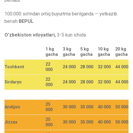
beriladi.
100.000 so’mdan ortiq buyurtma berilganda — yetkazib
berish
BEPUL
O’zbekiston viloyatlari,
3-5 kun ichida:
1 kg
3 kg
5 kg
10 kg
20 kg
gacha
gacha
gacha
gacha
gacha
22
Toshkent
24 000
28 000
32 000
44 000
000
22
Sirdaryo
24 000
28 000
32 000
44 000
000
25
Andijon
30 000
35 000
40 000
50 000
000
25
Jizzax
30 000
35 000
40 000
50 000
000