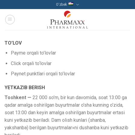
Skip
Oʻzbek
to
content
TO’LOV
Payme orqali to’lovlar
Click orqali to‘lovlar
Paynet punktlari orqali to’lovlar
YETKA
ZIB
BERISH
Toshkent
—
22 000 so’m, bir kun davomida, soat 13:00 ga
qadar amalga oshirilgan buyurtmalar o’sha kunning o’zida,
soat 13:00 dan keyin amalga oshirilgan buyurtmalar ertasi
kuni yetkazib beriladi. Dam olish kunlari (shanba,
yakshanba) berilgan buyurtmalar»ni dushanba kuni yetkazib