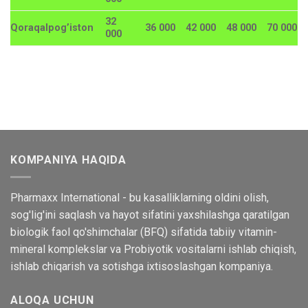
32
Qoraqalpog’iston
36 000
42 000
48 000
70 000
000
KOMPANIYA HAQIDA
Pharmaxx International - bu kasalliklarning oldini olish,
sog'lig'ini saqlash va hayot sifatini yaxshilashga qaratilgan
biologik faol qo'shimchalar (BFQ) sifatida tabiiy vitamin-
mineral komplekslar va Probiyotik vositalarni ishlab chiqish,
ishlab chiqarish va sotishga ixtisoslashgan kompaniya.
ALOQA UCHUN